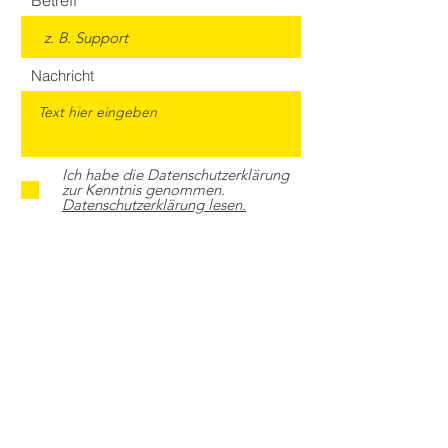
Betreff
Nachricht
Ich habe die Datenschutzerklärung
zur Kenntnis genommen.
Datenschutzerklärung lesen.
Senden
Satzung
Impressum
Datenschutz
© 2024 Liberale Immobilienrunde e.V.